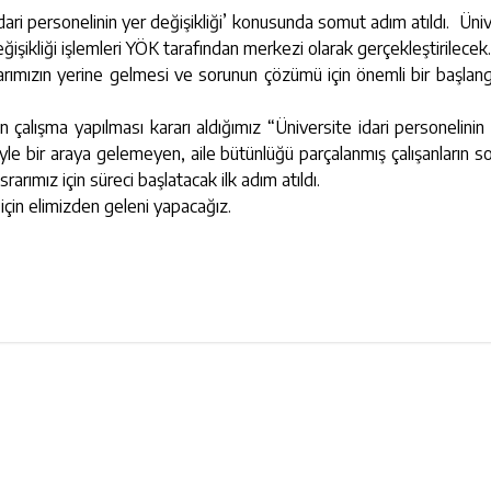
dari personelinin yer değişikliği’ konusunda somut adım atıldı. Üniv
işikliği işlemleri YÖK tarafından merkezi olarak gerçekleştirilecek
rımızın yerine gelmesi ve sorunun çözümü için önemli bir başlang
lışma yapılması kararı aldığımız “Üniversite idari personelinin
yle bir araya gelemeyen, aile bütünlüğü parçalanmış çalışanların so
arımız için süreci başlatacak ilk adım atıldı.
 için elimizden geleni yapacağız.