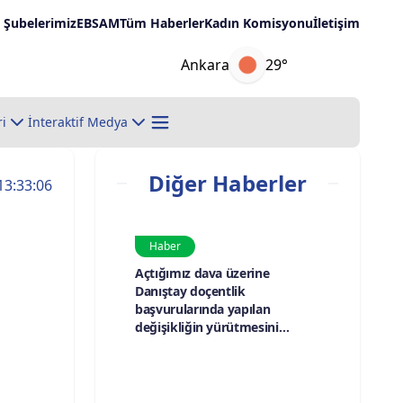
Şubelerimiz
EBSAM
Tüm Haberler
Kadın Komisyonu
İletişim
Ankara
29°
ri
İnteraktif Medya
Diğer Haberler
13:33:06
Haber
Açtığımız dava üzerine
Danıştay doçentlik
başvurularında yapılan
değişikliğin yürütmesini
durdurdu.