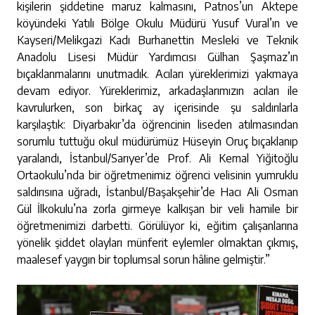
kişilerin şiddetine maruz kalmasını, Patnos’un Aktepe
köyündeki Yatılı Bölge Okulu Müdürü Yusuf Vural’ın ve
Kayseri/Melikgazi Kadı Burhanettin Mesleki ve Teknik
Anadolu Lisesi Müdür Yardımcısı Gülhan Şaşmaz’ın
bıçaklanmalarını unutmadık. Acıları yüreklerimizi yakmaya
devam ediyor. Yüreklerimiz, arkadaşlarımızın acıları ile
kavrulurken, son birkaç ay içerisinde şu saldırılarla
karşılaştık: Diyarbakır’da öğrencinin liseden atılmasından
sorumlu tuttuğu okul müdürümüz Hüseyin Oruç bıçaklanıp
yaralandı, İstanbul/Sarıyer’de Prof. Ali Kemal Yiğitoğlu
Ortaokulu’nda bir öğretmenimiz öğrenci velisinin yumruklu
saldırısına uğradı, İstanbul/Başakşehir’de Hacı Ali Osman
Gül İlkokulu’na zorla girmeye kalkışan bir veli hamile bir
öğretmenimizi darbetti. Görülüyor ki, eğitim çalışanlarına
yönelik şiddet olayları münferit eylemler olmaktan çıkmış,
maalesef yaygın bir toplumsal sorun hâline gelmiştir.”