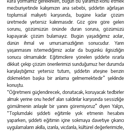
kafa yormamız gerekirken, bugün bu yaramızı konu etmek
mecburiyetinde kalışımızın ana sebebi, şiddetin ağırlaşan
toplumsal maliyeti karşısında, bugüne kadar çözüm
üretmede yetersiz kalınmasıdır. Göz göre göre gelen
sorunu, gözümüzün önünde duran soruna, gözümüzü
kapayarak çözüm bulamayız. Bugün yaşadığımız acılar,
dünün ihmal ve umursamazlığının sonucudur. Yarın
yaşanmasını istemediğimiz acılar da bugünkü ilgisizliğin
sonucu olmamalıdır. Eğitimcilere yönelen şiddete ısrarla
dikkat çekip çözüm önerilerimizi sunduğumuz her durumda
karşılaştığımız yetersiz tutum, şiddetin ateşine benzin
dökmekten başka bir anlama gelmemektedir” şeklinde
konuştu.
“Öğretmeni güçlendirecek, donatacak, koruyacak tedbirler
almak yerine onu hedef alan saldırılar karşısında sessizliğe
gömülmenin anlaşılır bir yanını göremiyoruz” diyen Yalçın,
“Toplumdaki şiddeti eğitimle yok etmenin hesabını
yaparken, şiddeti eğitimin içine sokmaya davetiye çıkarıcı
uygulamaların akılla, izanla, vicdanla, kültürel değerlerimizle,