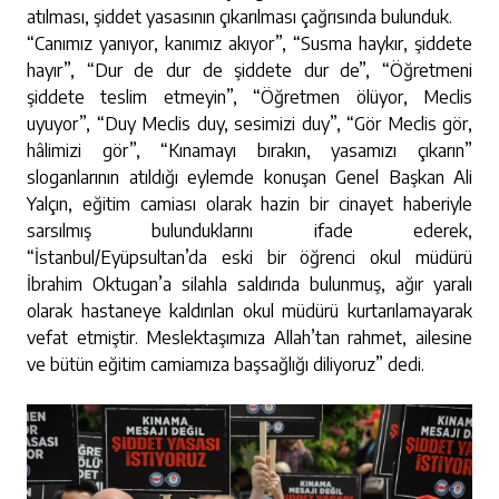
atılması, şiddet yasasının çıkarılması çağrısında bulunduk.
“Canımız yanıyor, kanımız akıyor”, “Susma haykır, şiddete
hayır”, “Dur de dur de şiddete dur de”, “Öğretmeni
şiddete teslim etmeyin”, “Öğretmen ölüyor, Meclis
uyuyor”, “Duy Meclis duy, sesimizi duy”, “Gör Meclis gör,
hâlimizi gör”, “Kınamayı bırakın, yasamızı çıkarın”
sloganlarının atıldığı eylemde konuşan Genel Başkan Ali
Yalçın, eğitim camiası olarak hazin bir cinayet haberiyle
sarsılmış bulunduklarını ifade ederek,
“İstanbul/Eyüpsultan’da eski bir öğrenci okul müdürü
İbrahim Oktugan’a silahla saldırıda bulunmuş, ağır yaralı
olarak hastaneye kaldırılan okul müdürü kurtarılamayarak
vefat etmiştir. Meslektaşımıza Allah’tan rahmet, ailesine
ve bütün eğitim camiamıza başsağlığı diliyoruz” dedi.