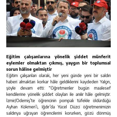
Eğitim çalışanlarına yönelik şiddet münferit
eylemler olmaktan çıkmış, yaygın bir toplumsal
sorun hâline gelmiştir
Eğitim çalışanları olarak, her yeni günde yeni bir saldırı
haberi almaktan korkar hâle geldiklerini kaydeden Yalçın,
şöyle devam etti: “Öğretmenler bugün maalesef
kendilerine yönelik şiddet olayları ile anılır hâle gelmiştir.
İzmir/Ödemiş’te öğrencinin pompalı tüfekle öldürdüğü
Ayhan Kökmen’i, Iğdır’da Yücel Düzci öğretmenimizin
saldırıya uğrayan öğrencilerini korurken, gözü dönmüş