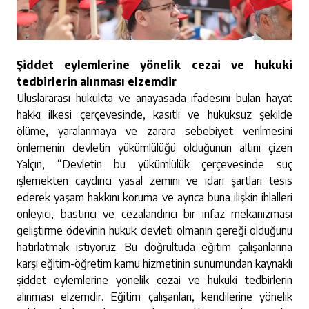
Şiddet eylemlerine yönelik cezai ve hukuki
tedbirlerin alınması elzemdir
Uluslararası hukukta ve anayasada ifadesini bulan hayat
hakkı ilkesi çerçevesinde, kasıtlı ve hukuksuz şekilde
ölüme, yaralanmaya ve zarara sebebiyet verilmesini
önlemenin devletin yükümlülüğü olduğunun altını çizen
Yalçın, “Devletin bu yükümlülük çerçevesinde suç
işlemekten caydırıcı yasal zemini ve idari şartları tesis
ederek yaşam hakkını koruma ve ayrıca buna ilişkin ihlalleri
önleyici, bastırıcı ve cezalandırıcı bir infaz mekanizması
geliştirme ödevinin hukuk devleti olmanın gereği olduğunu
hatırlatmak istiyoruz. Bu doğrultuda eğitim çalışanlarına
karşı eğitim-öğretim kamu hizmetinin sunumundan kaynaklı
şiddet eylemlerine yönelik cezai ve hukuki tedbirlerin
alınması elzemdir. Eğitim çalışanları, kendilerine yönelik