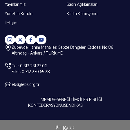
Yayınlarımız
Basın Açıklamaları
Yönetim Kurulu
Kadın Komisyonu
İletişim
Zübeyde Hanım Mahallesi Sebze Bahçeleri Caddesi No:86
Altındağ - Ankara / TÜRKİYE
Tel : 0.312 231 23 06
Faks : 0.312 230 65 28
ebs@ebs.org.tr
MEMUR-SEN
EĞİTİMCİLER BİRLİĞİ
KONFEDERASYONU
SENDİKASI
| KVKK