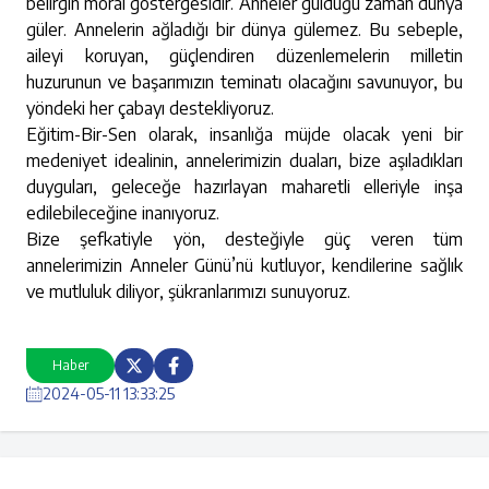
belirgin moral göstergesidir. Anneler güldüğü zaman dünya
güler. Annelerin ağladığı bir dünya gülemez. Bu sebeple,
aileyi koruyan, güçlendiren düzenlemelerin milletin
huzurunun ve başarımızın teminatı olacağını savunuyor, bu
yöndeki her çabayı destekliyoruz.
Eğitim-Bir-Sen olarak, insanlığa müjde olacak yeni bir
medeniyet idealinin, annelerimizin duaları, bize aşıladıkları
duyguları, geleceğe hazırlayan maharetli elleriyle inşa
edilebileceğine inanıyoruz.
Bize şefkatiyle yön, desteğiyle güç veren tüm
annelerimizin Anneler Günü’nü kutluyor, kendilerine sağlık
ve mutluluk diliyor, şükranlarımızı sunuyoruz.
Haber
2024-05-11 13:33:25