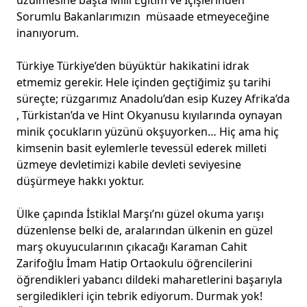
üzülmesine başta Milli Eğitim ve İçişlerinden
Sorumlu Bakanlarımızın müsaade etmeyeceğine
inanıyorum.
Türkiye Türkiye’den büyüktür hakikatini idrak
etmemiz gerekir. Hele içinden geçtiğimiz şu tarihi
süreçte; rüzgarımız Anadolu’dan esip Kuzey Afrika’da
, Türkistan’da ve Hint Okyanusu kıyılarında oynayan
minik çocukların yüzünü okşuyorken… Hiç ama hiç
kimsenin basit eylemlerle tevessül ederek milleti
üzmeye devletimizi kabile devleti seviyesine
düşürmeye hakkı yoktur.
Ülke çapında İstiklal Marşı’nı güzel okuma yarışı
düzenlense belki de, aralarından ülkenin en güzel
marş okuyucularının çıkacağı Karaman Cahit
Zarifoğlu İmam Hatip Ortaokulu öğrencilerini
öğrendikleri yabancı dildeki maharetlerini başarıyla
sergiledikleri için tebrik ediyorum. Durmak yok!