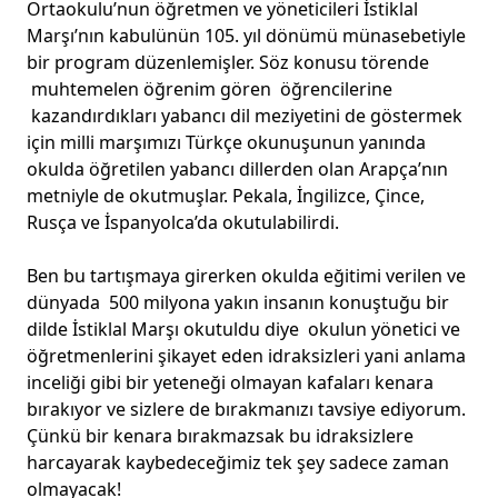
Ortaokulu’nun öğretmen ve yöneticileri İstiklal
Marşı’nın kabulünün 105. yıl dönümü münasebetiyle
bir program düzenlemişler. Söz konusu törende
muhtemelen öğrenim gören öğrencilerine
kazandırdıkları yabancı dil meziyetini de göstermek
için milli marşımızı Türkçe okunuşunun yanında
okulda öğretilen yabancı dillerden olan Arapça’nın
metniyle de okutmuşlar. Pekala, İngilizce, Çince,
Rusça ve İspanyolca’da okutulabilirdi.
Ben bu tartışmaya girerken okulda eğitimi verilen ve
dünyada 500 milyona yakın insanın konuştuğu bir
dilde İstiklal Marşı okutuldu diye okulun yönetici ve
öğretmenlerini şikayet eden idraksizleri yani anlama
inceliği gibi bir yeteneği olmayan kafaları kenara
bırakıyor ve sizlere de bırakmanızı tavsiye ediyorum.
Çünkü bir kenara bırakmazsak bu idraksizlere
harcayarak kaybedeceğimiz tek şey sadece zaman
olmayacak!