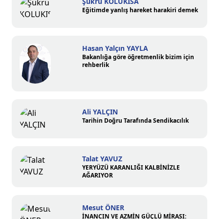
Şükrü KOLUKISA
Eğitimde yanlış hareket harakiri demek
Hasan Yalçın YAYLA
Bakanlığa göre öğretmenlik bizim için
rehberlik
Ali YALÇIN
Tarihin Doğru Tarafında Sendikacılık
Talat YAVUZ
YERYÜZÜ KARANLIĞI KALBİNİZLE
AĞARIYOR
Mesut ÖNER
İNANCIN VE AZMİN GÜÇLÜ MİRASI: