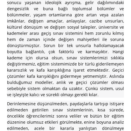
sonucu yaşanan ideolojik ayrışma, gelir dağılımındaki
dengesizlik ve buna bağlı toplumsal bölümler ve
bölünmeler, yaşam ortamlarına göre artan veya azalan
imkânlar, değişen amaçlar, anlayışlar, cazibe unsurları,
kültürel dönüşüm ve değişen sosyal talepler, üniversite ve
kademeler arası geçiş sınav sistemini hem zorunlu kılmış
hem de zaman içinde değişen mahiyetleri ile soruna
dönüştürmüştür. Sorun bir tek unsurla hallolamayacak
boyutta bağlantılı, çok faktörlü ve karmaşıktır. Hangi
kademe için olursa olsun, sınav sistemlerimizi sıklıkla
değiştirmemiz, eğitim sistemimizde bir türlü giderilemeyen
kararsızlık ve kafa karışıklığına işaret etmektedir. Geçici
çözümler kafa karışıklığını gidermeye yetmemiştir. Aslında
bulduğumuz modeller, anlık ve geçici çözümler olması
sebebiyle sistem olmaktan da uzaktır. Çünkü sistem, usul
ve işleyişte kalıcı ve sürekli olmayı gerekli kılar.
Derinlemesine düşünülmeden, paydaşlarla tartışıp istişare
edilmeden getirilen sınav sistemlerinin, kısa sürede,
öncelikle öğrencilerimiz sonra veliler ve bütün bir eğitim
düzenine olumsuz etkileri görülmekte, enine boyuna analiz
edilmeden, acele bir kararla yanlıştan dönülmeye