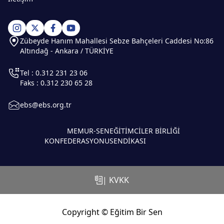
Zübeyde Hanım Mahallesi Sebze Bahçeleri Caddesi No:86
Altındağ - Ankara / TÜRKİYE
Tel : 0.312 231 23 06
Faks : 0.312 230 65 28
ebs@ebs.org.tr
MEMUR-SEN
EĞİTİMCİLER BİRLİĞİ
KONFEDERASYONU
SENDİKASI
| KVKK
Copyright © Eğitim Bir Sen