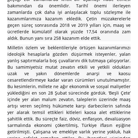
bakımından da önemlidir. Tarihî önemi ilerleyen
zamanlarda çok daha iyi anlaşılacak toplu sözleşme ile
kazanımlarımıza kazanım ekledik. Çetin müzakerelerle
geçen süreç sonrasında 2018 ve 2019 yılları için, maaş ve
ücretlerde kümülatif olarak yüzde 17,54 oranında zam
aldık. Bunun yanı sıra 258 kazanım elde ettik.
Milletin özlem ve beklentileriyle örtüşen kazanımlarımızı
ideolojik hesaplarla gözden düşürmek isteyenler, yalan
yanlış saptırmalarla boş çuvallarını dik tutmaya çalışıyorlar.
Bu samimiyetsiz mutat zevatın etkili ve yetkili oldukları
uzak ve yakın dönemlerde anarşi ve kaosu
cesaretlendirmeye kadar varan cürümleri unutulmamıştır.
Bu kesimlerin, millete ne ağır ekonomik ve sosyal maliyetler
yüklediğini en son 28 Şubat sürecinde gördük. ‘Beşli Çete’
içinde yer alan malum zevatın, taleplerin üzerinde maaş
artışı veren seçilmiş hükümete karşı darbecilerin safında
yer alarak temsil ettikleri kitleleri kaosa alet ettiklerine
şahitlik ettik. Bu süreçte faiz, döviz, enflasyon, devalüasyon
sarmalında ekonomi çökertilmiş, Türkiye iflasın eşiğine
getirilmişti. Çalışana ve emekliye varlık yerine yokluk, hak