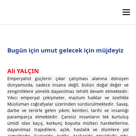
Bugün için umut gelecek için müjdeyiz
Ali YALÇIN
Emperyalist güçlerin çıkar çatışması alanına dönüşen
dünyamızda, sadece insana değil, bütün doğal değer ve
zenginliklere yönelik dayanılmaz tehdit devam etmektedir.
Yıkıcı emperyal çekişmeler, mazlum halklar ve özellikle
Müslüman coğrafyalar üzerinden sürdürülmektedir. Savaş,
darbe ve terörle gelen yıkım, kentleri, tarihi ve insanlığı
paramparça etmektedir. Çaresiz insanların tek kurtuluş
ümidi olan kaçış, korkunç boyutta mülteci hareketlerine,
dayanılmaz trajedilere, açlık, hastalık ve ölümlere yol
açmaktadır. Suriye’de, Irak’ta, Arakan’da görüldüğü gibi,