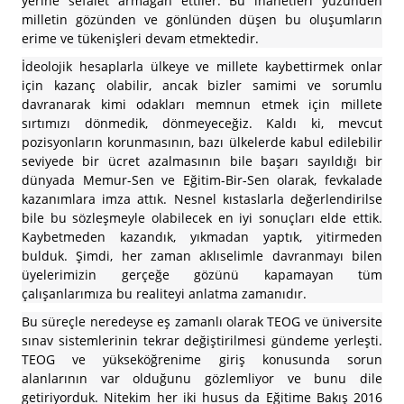
yerine sefalet armağan ettiler. Bu ihanetleri yüzünden
milletin gözünden ve gönlünden düşen bu oluşumların
erime ve tükenişleri devam etmektedir.
İdeolojik hesaplarla ülkeye ve millete kaybettirmek onlar
için kazanç olabilir, ancak bizler samimi ve sorumlu
davranarak kimi odakları memnun etmek için millete
sırtımızı dönmedik, dönmeyeceğiz. Kaldı ki, mevcut
pozisyonların korunmasının, bazı ülkelerde kabul edilebilir
seviyede bir ücret azalmasının bile başarı sayıldığı bir
dünyada Memur-Sen ve Eğitim-Bir-Sen olarak, fevkalade
kazanımlara imza attık. Nesnel kıstaslarla değerlendirilse
bile bu sözleşmeyle olabilecek en iyi sonuçları elde ettik.
Kaybetmeden kazandık, yıkmadan yaptık, yitirmeden
bulduk. Şimdi, her zaman aklıselimle davranmayı bilen
üyelerimizin gerçeğe gözünü kapamayan tüm
çalışanlarımıza bu realiteyi anlatma zamanıdır.
Bu süreçle neredeyse eş zamanlı olarak TEOG ve üniversite
sınav sistemlerinin tekrar değiştirilmesi gündeme yerleşti.
TEOG ve yükseköğrenime giriş konusunda sorun
alanlarının var olduğunu gözlemliyor ve bunu dile
getiriyorduk. Nitekim her iki husus da Eğitime Bakış 2016