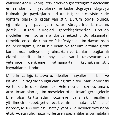
çalışılmaktadır. Yanlışı terk ederken gösterdiğimiz acelecilik
en azından iyi niyet olarak ne kadar doğruysa, doğruyu
bulmak için paydaşlarla birlikte istişare etmeyişimiz de
yöntem olarak o kadar yanlıştır. Durum böyle olunca,
eğitimle ilgili paydaşları karar süreçlerine katmadan,
gerekli istişari süreçleri gerçekleştirmeden üretilen
modeller yeni sorunlara dönüşmektedir. Bu aksamalar
temelde öncelikle ruhu ve felsefesiyle eğitim davamızdan
ne beklediğimiz, nasıl bir insan ve toplum arzuladığımız
konusunda netleşmemiş olmaktan ve bunlarla bağlantılı
olarak kendi kültür, hayat ve varlık tasavvurumuzu
yeterince denkleme katmamaktan kaynaklanmıştır,
kaynaklanmaktadır.
Milletin varlığı, tasavvuru, idealleri, hayalleri, istiklali ve
istikbali ile doğrudan ilgili olan eğitimin sorunları, anlık etki
ve tepkilerle düzenlenemez. Hele nesnesi, öznesi, amacı,
aracı insan olan eğitim meselelerini en insanî gerekçelerle
bile olsa tartışmadan çözmeye çalışmak, nesillerin
yitirilmesine sebebiyet verecek vahim bir hatadır. Maalesef
neredeyse 100 yıldır bu hatayı yaptık ve nesillerimizi heba
ettik! Adeta ruhumuzu körleştiren saplantılarla, bu hataları