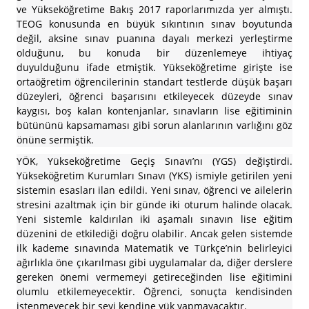
ve Yükseköğretime Bakış 2017 raporlarımızda yer almıştı.
TEOG konusunda en büyük sıkıntının sınav boyutunda
değil, aksine sınav puanına dayalı merkezi yerleştirme
olduğunu, bu konuda bir düzenlemeye ihtiyaç
duyulduğunu ifade etmiştik. Yükseköğretime girişte ise
ortaöğretim öğrencilerinin standart testlerde düşük başarı
düzeyleri, öğrenci başarısını etkileyecek düzeyde sınav
kaygısı, boş kalan kontenjanlar, sınavların lise eğitiminin
bütününü kapsamaması gibi sorun alanlarının varlığını göz
önüne sermiştik.
YÖK, Yükseköğretime Geçiş Sınavı’nı (YGS) değiştirdi.
Yükseköğretim Kurumları Sınavı (YKS) ismiyle getirilen yeni
sistemin esasları ilan edildi. Yeni sınav, öğrenci ve ailelerin
stresini azaltmak için bir günde iki oturum halinde olacak.
Yeni sistemle kaldırılan iki aşamalı sınavın lise eğitim
düzenini de etkilediği doğru olabilir. Ancak gelen sistemde
ilk kademe sınavında Matematik ve Türkçe’nin belirleyici
ağırlıkla öne çıkarılması gibi uygulamalar da, diğer derslere
gereken önemi vermemeyi getireceğinden lise eğitimini
olumlu etkilemeyecektir. Öğrenci, sonuçta kendisinden
istenmeyecek bir şeyi kendine yük yapmayacaktır.