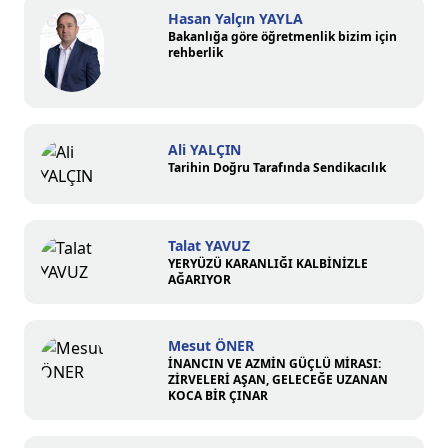
Hasan Yalçın YAYLA
Bakanlığa göre öğretmenlik bizim için
rehberlik
Ali YALÇIN
Tarihin Doğru Tarafında Sendikacılık
Talat YAVUZ
YERYÜZÜ KARANLIĞI KALBİNİZLE
AĞARIYOR
Mesut ÖNER
İNANCIN VE AZMİN GÜÇLÜ MİRASI:
ZİRVELERİ AŞAN, GELECEĞE UZANAN
KOCA BİR ÇINAR