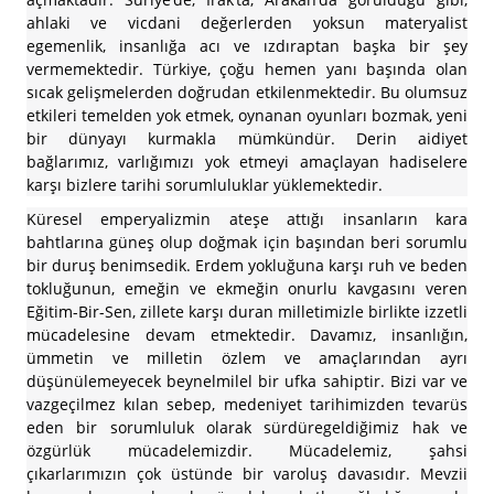
ahlaki ve vicdani değerlerden yoksun materyalist
egemenlik, insanlığa acı ve ızdıraptan başka bir şey
vermemektedir. Türkiye, çoğu hemen yanı başında olan
sıcak gelişmelerden doğrudan etkilenmektedir. Bu olumsuz
etkileri temelden yok etmek, oynanan oyunları bozmak, yeni
bir dünyayı kurmakla mümkündür. Derin aidiyet
bağlarımız, varlığımızı yok etmeyi amaçlayan hadiselere
karşı bizlere tarihi sorumluluklar yüklemektedir.
Küresel emperyalizmin ateşe attığı insanların kara
bahtlarına güneş olup doğmak için başından beri sorumlu
bir duruş benimsedik. Erdem yokluğuna karşı ruh ve beden
tokluğunun, emeğin ve ekmeğin onurlu kavgasını veren
Eğitim-Bir-Sen, zillete karşı duran milletimizle birlikte izzetli
mücadelesine devam etmektedir. Davamız, insanlığın,
ümmetin ve milletin özlem ve amaçlarından ayrı
düşünülemeyecek beynelmilel bir ufka sahiptir. Bizi var ve
vazgeçilmez kılan sebep, medeniyet tarihimizden tevarüs
eden bir sorumluluk olarak sürdüregeldiğimiz hak ve
özgürlük mücadelemizdir. Mücadelemiz, şahsi
çıkarlarımızın çok üstünde bir varoluş davasıdır. Mevzii