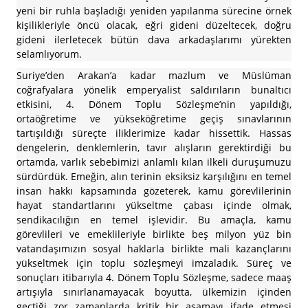
yeni bir ruhla başladığı yeniden yapılanma sürecine örnek
kişilikleriyle öncü olacak, eğri gideni düzeltecek, doğru
gideni ilerletecek bütün dava arkadaşlarımı yürekten
selamlıyorum.
Suriye’den Arakan’a kadar mazlum ve Müslüman
coğrafyalara yönelik emperyalist saldırıların bunaltıcı
etkisini, 4. Dönem Toplu Sözleşme’nin yapıldığı,
ortaöğretime ve yükseköğretime geçiş sınavlarının
tartışıldığı süreçte iliklerimize kadar hissettik. Hassas
dengelerin, denklemlerin, tavır alışların gerektirdiği bu
ortamda, varlık sebebimizi anlamlı kılan ilkeli duruşumuzu
sürdürdük. Emeğin, alın terinin eksiksiz karşılığını en temel
insan hakkı kapsamında gözeterek, kamu görevlilerinin
hayat standartlarını yükseltme çabası içinde olmak,
sendikacılığın en temel işlevidir. Bu amaçla, kamu
görevlileri ve emeklileriyle birlikte beş milyon yüz bin
vatandaşımızın sosyal haklarla birlikte mali kazançlarını
yükseltmek için toplu sözleşmeyi imzaladık. Süreç ve
sonuçları itibarıyla 4. Dönem Toplu Sözleşme, sadece maaş
artışıyla sınırlanamayacak boyutta, ülkemizin içinden
geçtiği zor zamanlarda kritik bir aşamayı ifade etmesi