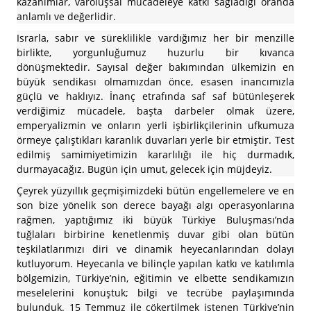
kazanımlar, varoluşsal mücadeleye katkı sağladığı oranda
anlamlı ve değerlidir.
Israrla, sabır ve süreklilikle vardığımız her bir menzille
birlikte, yorgunluğumuz huzurlu bir kıvanca
dönüşmektedir. Sayısal değer bakımından ülkemizin en
büyük sendikası olmamızdan önce, esasen inancımızla
güçlü ve haklıyız. İnanç etrafında saf saf bütünleşerek
verdiğimiz mücadele, başta darbeler olmak üzere,
emperyalizmin ve onların yerli işbirlikçilerinin ufkumuza
örmeye çalıştıkları karanlık duvarları yerle bir etmiştir. Test
edilmiş samimiyetimizin kararlılığı ile hiç durmadık,
durmayacağız. Bugün için umut, gelecek için müjdeyiz.
Çeyrek yüzyıllık geçmişimizdeki bütün engellemelere ve en
son bize yönelik son derece bayağı algı operasyonlarına
rağmen, yaptığımız iki büyük Türkiye Buluşması’nda
tuğlaları birbirine kenetlenmiş duvar gibi olan bütün
teşkilatlarımızı diri ve dinamik heyecanlarından dolayı
kutluyorum. Heyecanla ve bilinçle yapılan katkı ve katılımla
bölgemizin, Türkiye’nin, eğitimin ve elbette sendikamızın
meselelerini konuştuk; bilgi ve tecrübe paylaşımında
bulunduk. 15 Temmuz ile çökertilmek istenen Türkiye’nin