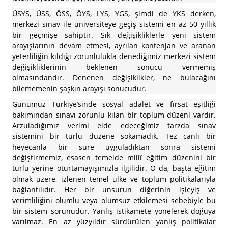
ÜSYS, ÜSS, ÖSS, ÖYS, LYS, YGS, şimdi de YKS derken,
merkezi sınav ile üniversiteye geçiş sistemi en az 50 yıllık
bir geçmişe sahiptir. Sık değişikliklerle yeni sistem
arayışlarının devam etmesi, ayrılan kontenjan ve aranan
yeterliliğin kıldığı zorunlulukla denediğimiz merkezi sistem
değişikliklerinin beklenen sonucu vermemiş
olmasındandır. Denenen değişiklikler, ne bulacağını
bilememenin şaşkın arayışı sonucudur.
Günümüz Türkiye’sinde sosyal adalet ve fırsat eşitliği
bakımından sınavı zorunlu kılan bir toplum düzeni vardır.
Arzuladığımız verimi elde edeceğimiz tarzda sınav
sistemini bir türlü düzene sokamadık. Tez canlı bir
heyecanla bir süre uyguladıktan sonra sistemi
değiştirmemiz, esasen temelde millî eğitim düzenini bir
türlü yerine oturtamayışımızla ilgilidir. O da, başta eğitim
olmak üzere, izlenen temel ülke ve toplum politikalarıyla
bağlantılıdır. Her bir unsurun diğerinin işleyiş ve
verimliliğini olumlu veya olumsuz etkilemesi sebebiyle bu
bir sistem sorunudur. Yanlış istikamete yönelerek doğuya
varılmaz. En az yüzyıldır sürdürülen yanlış politikalar