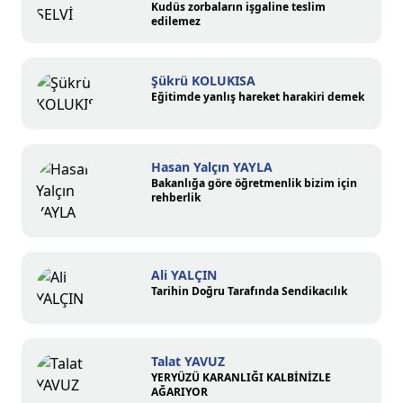
Kudüs zorbaların işgaline teslim
edilemez
Şükrü KOLUKISA
Eğitimde yanlış hareket harakiri demek
Hasan Yalçın YAYLA
Bakanlığa göre öğretmenlik bizim için
rehberlik
Ali YALÇIN
Tarihin Doğru Tarafında Sendikacılık
Talat YAVUZ
YERYÜZÜ KARANLIĞI KALBİNİZLE
AĞARIYOR