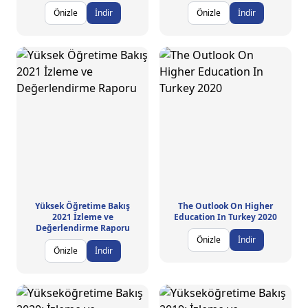
Önizle
İndir
Önizle
İndir
Yüksek Öğretime Bakış
The Outlook On Higher
2021 İzleme ve
Education In Turkey 2020
Değerlendirme Raporu
Önizle
İndir
Önizle
İndir