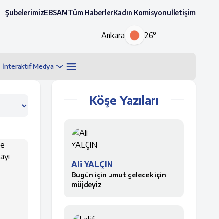
Şubelerimiz
EBSAM
Tüm Haberler
Kadın Komisyonu
İletişim
Ankara
26°
İnteraktif Medya
Köşe Yazıları
Ali YALÇIN
Bugün için umut gelecek için
müjdeyiz